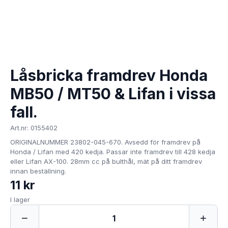
Låsbricka framdrev Honda
MB50 / MT50 & Lifan i vissa
fall.
Art.nr: 0155402
ORIGINALNUMMER 23802-045-670. Avsedd för framdrev på
Honda / Lifan med 420 kedja. Passar inte framdrev till 428 kedja
eller Lifan AX-100. 28mm cc på bulthål, mät på ditt framdrev
innan beställning.
11 kr
I lager
−
+
1