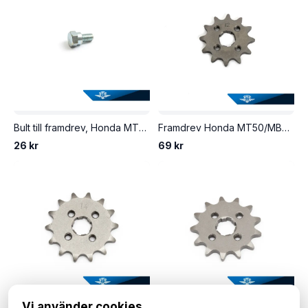
Bult till framdrev, Honda MT50/MB50 & Lifan.
Framdrev Honda MT50/MB50 & Lifan 4-takt, 12 kugg.
26 kr
69 kr
Vi använder cookies