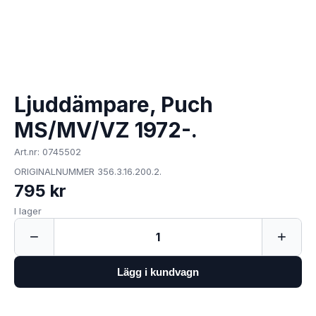
Ljuddämpare, Puch
MS/MV/VZ 1972-.
Art.nr: 0745502
ORIGINALNUMMER 356.3.16.200.2.
795 kr
I lager
−
+
1
Lägg i kundvagn