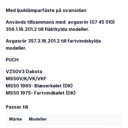
Med ljuddämparfäste på ovansidan
Används tillsammans med: a
vgasrör (07 45 510)
356.1.16.201.2 till fläktkylda modeller.
Avgasrör 357.3.16.201.2 till fartvindskylda
modeller.
PUCH
VZ50V3 Dakota
MS50V/K/VK/VKF
MS50 1965- Blæserkølet (DK)
MS50 1975- Fartvindkølet (DK)
Passar till
Märke
Modeller