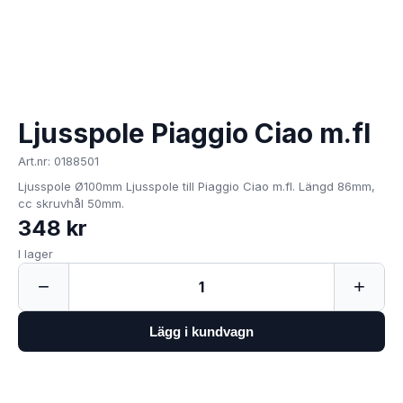
Ljusspole Piaggio Ciao m.fl
Art.nr: 0188501
Ljusspole Ø100mm Ljusspole till Piaggio Ciao m.fl. Längd 86mm,
cc skruvhål 50mm.
348 kr
I lager
−
+
1
Lägg i kundvagn