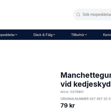
peddelar
Däck & Fälg
Tillbehör
Kemi
Manchettegum
vid kedjeskyd
Art.nr: 0279801
ORIGINALNUMMER 927 967 25 01 H
79 kr