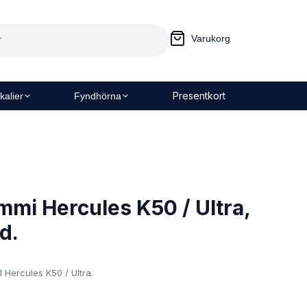
Varukorg
Presentkort
kalier
Fyndhörna
mi Hercules K50 / Ultra,
d.
ercules K50 / Ultra.