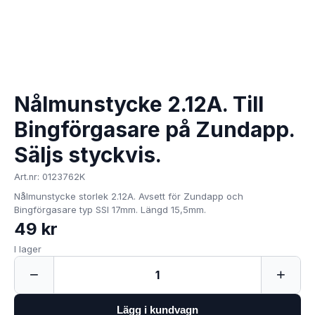
Nålmunstycke 2.12A. Till
Bingförgasare på Zundapp.
Säljs styckvis.
Art.nr: 0123762K
Nålmunstycke storlek 2.12A. Avsett för Zundapp och
Bingförgasare typ SSI 17mm. Längd 15,5mm.
49 kr
I lager
−
+
1
Lägg i kundvagn