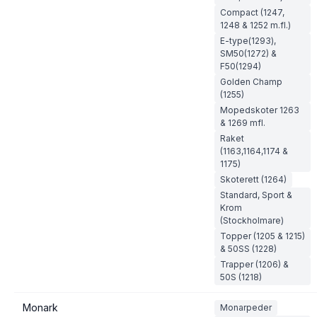
Compact (1247,
1248 & 1252 m.fl.)
E-type(1293),
SM50(1272) &
F50(1294)
Golden Champ
(1255)
Mopedskoter 1263
& 1269 mfl.
Raket
(1163,1164,1174 &
1175)
Skoterett (1264)
Standard, Sport &
Krom
(Stockholmare)
Topper (1205 & 1215)
& 50SS (1228)
Trapper (1206) &
50S (1218)
Monark
Monarpeder