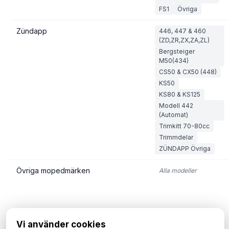
FS1
Övriga
Zündapp
446, 447 & 460
(ZD,ZR,ZX,ZA,ZL)
Bergsteiger
M50(434)
CS50 & CX50 (448)
KS50
KS80 & KS125
Modell 442
(Automat)
Trimkitt 70-80cc
Trimmdelar
ZÜNDAPP Övriga
Övriga mopedmärken
Alla modeller
Vi använder cookies