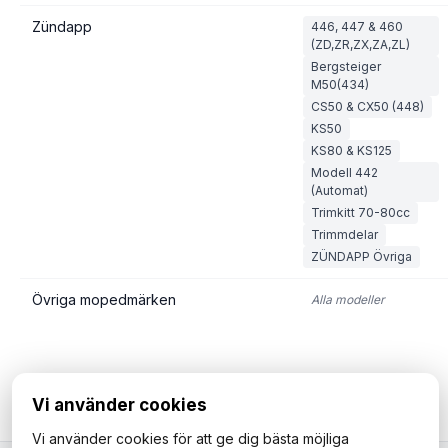
Zündapp
446, 447 & 460
(ZD,ZR,ZX,ZA,ZL)
Bergsteiger
M50(434)
CS50 & CX50 (448)
KS50
KS80 & KS125
Modell 442
(Automat)
Trimkitt 70-80cc
Trimmdelar
ZÜNDAPP Övriga
Övriga mopedmärken
Alla modeller
Vi använder cookies
Vi använder cookies för att ge dig bästa möjliga