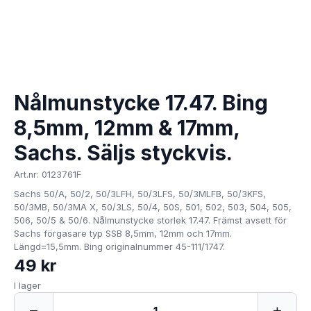
Nålmunstycke 17.47. Bing
8,5mm, 12mm & 17mm,
Sachs. Säljs styckvis.
Art.nr: 0123761F
Sachs 50/A, 50/2, 50/3LFH, 50/3LFS, 50/3MLFB, 50/3KFS,
50/3MB, 50/3MA X, 50/3LS, 50/4, 50S, 501, 502, 503, 504, 505,
506, 50/5 & 50/6. Nålmunstycke storlek 17.47. Främst avsett för
Sachs förgasare typ SSB 8,5mm, 12mm och 17mm.
Längd=15,5mm. Bing originalnummer 45-111/1747.
49 kr
I lager
−
+