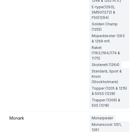
1248 & 1252 m.fl.)
E-type(1293),
SM50(1272) &
F50(1294)
Golden Champ
(1255)
Mopedskoter 1263
& 1269 mfl.
Raket
(1163,1164,1174 &
1175)
Skoterett (1264)
Standard, Sport &
Krom
(Stockholmare)
Topper (1205 & 1215)
& 50SS (1228)
Trapper (1206) &
50S (1218)
Monark
Monarpeder
Monarscoot 1251,
1261