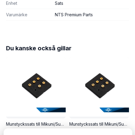
Enhet
Sats
Varumärke
NTS Premium Parts
Du kanske också gillar
Munstyckssats till Mikuni/Suzuki. M5x0,75mm. 5st ingår, storlek 97,5-107,5.
Munstyckssats till Mikuni/Suzuki. M5x0,75mm. 5st ingår, storlek 122,5-132,5.
149 kr
149 kr