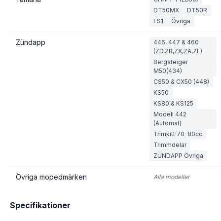
DT50MX
DT50R
FS1
Övriga
Zündapp
446, 447 & 460
(ZD,ZR,ZX,ZA,ZL)
Bergsteiger
M50(434)
CS50 & CX50 (448)
KS50
KS80 & KS125
Modell 442
(Automat)
Trimkitt 70-80cc
Trimmdelar
ZÜNDAPP Övriga
Övriga mopedmärken
Alla modeller
Specifikationer