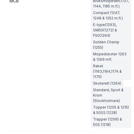
MCB
Bruksmopeder(1137,
1144, 1185 m.fl.)
Compact (1247,
1248 & 1252 m.fl.)
E-type(1293),
SM50(1272) &
F50(1294)
Golden Champ
(1255)
Mopedskoter 1263
& 1269 mfl.
Raket
(1163,1164,1174 &
1175)
Skoterett (1264)
Standard, Sport &
Krom
(Stockholmare)
Topper (1205 & 1215)
& 50SS (1228)
Trapper (1206) &
50S (1218)