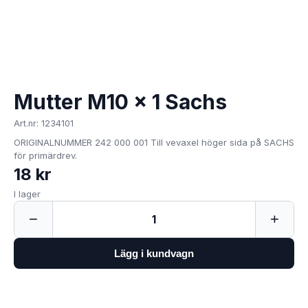
Mutter M10 x 1 Sachs
Art.nr: 1234101
ORIGINALNUMMER 242 000 001 Till vevaxel höger sida på SACHS
för primärdrev.
18 kr
I lager
−
+
1
Lägg i kundvagn