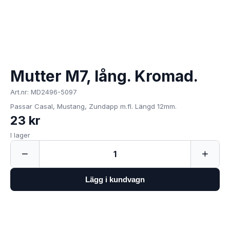
Mutter M7, lång. Kromad.
Art.nr: MD2496-5097
Passar Casal, Mustang, Zundapp m.fl. Längd 12mm.
23 kr
I lager
−
+
1
Lägg i kundvagn