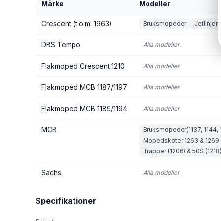
Märke
Modeller
Crescent (t.o.m. 1963)
Bruksmopeder
Jetlinjen
DBS Tempo
Alla modeller
Flakmoped Crescent 1210
Alla modeller
Flakmoped MCB 1187/1197
Alla modeller
Flakmoped MCB 1189/1194
Alla modeller
MCB
Bruksmopeder(1137, 1144, 1
Mopedskoter 1263 & 1269 
Trapper (1206) & 50S (1218
Sachs
Alla modeller
Specifikationer