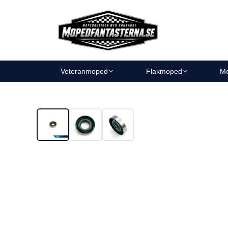
Veteranmoped
Flakmoped
Mo