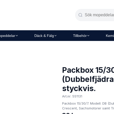
peddelar
Däck & Fälg
Tillbehör
Kemi
Packbox 15/3
(Dubbelfjädra
styckvis.
Art.nr: 551131
Packbox 15/30/7. Modell: DB (Dubb
Crescent, Sachsmotorer samt T