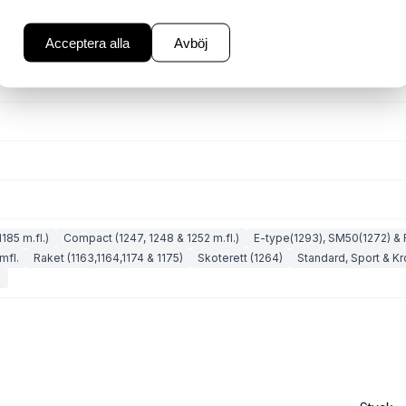
Acceptera alla
Avböj
185 m.fl.)
Compact (1247, 1248 & 1252 m.fl.)
E-type(1293), SM50(1272) & 
mfl.
Raket (1163,1164,1174 & 1175)
Skoterett (1264)
Standard, Sport & K
)