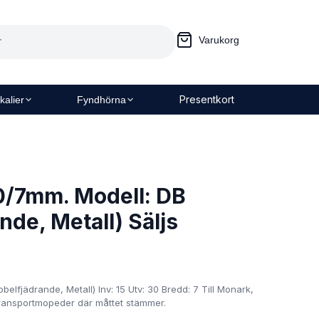
Varukorg
Presentkort
kalier
Fyndhörna
0/7mm. Modell: DB
nde, Metall) Säljs
elfjädrande, Metall) Inv: 15 Utv: 30 Bredd: 7 Till Monark,
ransportmopeder där måttet stämmer.