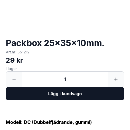
Packbox 25x35x10mm.
Art.nr: 551212
29 kr
I lager
−
+
1
Lägg i kundvagn
Modell: DC (Dubbelfjädrande, gummi)