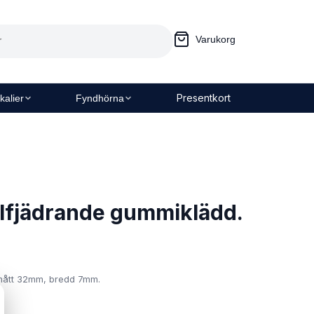
Varukorg
Presentkort
kalier
Fyndhörna
lfjädrande gummiklädd.
 mått 32mm, bredd 7mm.