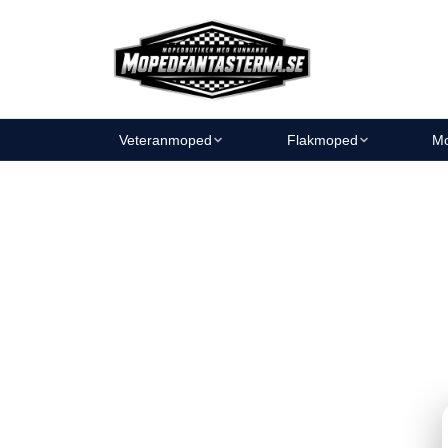
Veteranmoped
Flakmoped
Mo