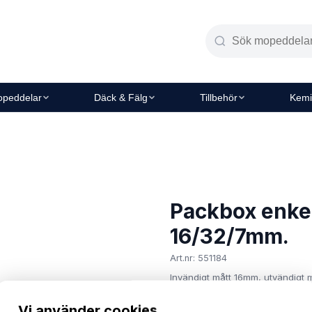
peddelar
Däck & Fälg
Tillbehör
Kemi
Packbox enke
16/32/7mm.
Art.nr: 551184
Invändigt mått 16mm, utvändigt
45 kr
Vi använder cookies