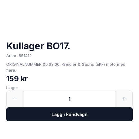
Kullager BO17.
Art.nr: 551412
ORIGINALNUMMER 00.63.00. Kreidler & Sachs (EKF) moto med
flera.
159 kr
I lager
−
+
1
Lägg i kundvagn