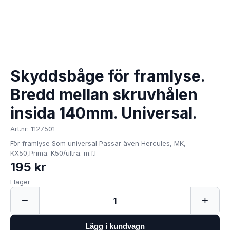
Skyddsbåge för framlyse.
Bredd mellan skruvhålen
insida 140mm. Universal.
Art.nr: 1127501
För framlyse Som universal Passar även Hercules, MK,
KX50,Prima. K50/ultra. m.f.l
195 kr
I lager
−
+
1
Lägg i kundvagn