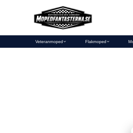
Veteranmoped
Flakmoped
Mo