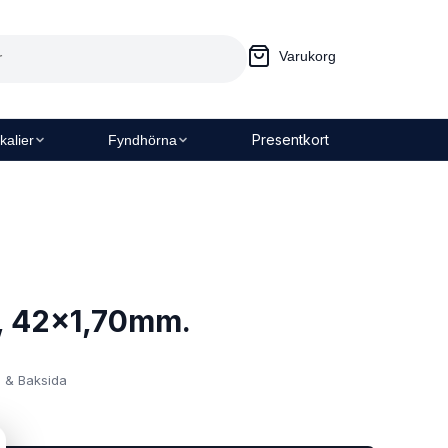
Varukorg
Presentkort
kalier
Fyndhörna
, 42x1,70mm.
m & Baksida