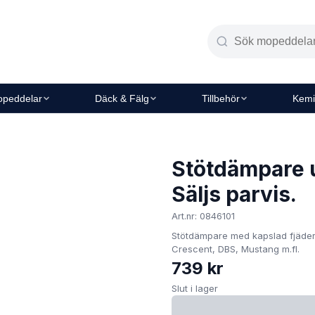
peddelar
Däck & Fälg
Tillbehör
Kemi
Stötdämpare 
Säljs parvis.
Art.nr: 0846101
Stötdämpare med kapslad fjäder,
Crescent, DBS, Mustang m.fl.
739 kr
Slut i lager