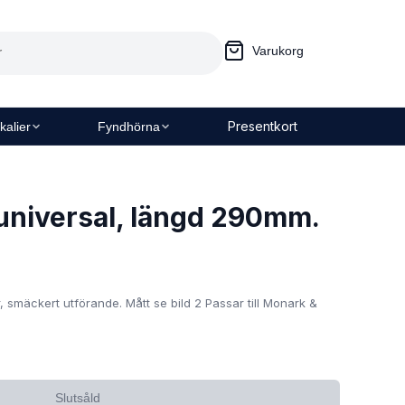
Varukorg
Presentkort
kalier
Fyndhörna
universal, längd 290mm.
 smäckert utförande. Mått se bild 2 Passar till Monark &
Slutsåld