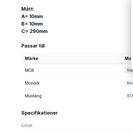
Mått:
A= 10mm
B= 10mm
C= 290mm
Passar till
Märke
Mod
MCB
Rak
Monark
Mo
Mustang
617
Specifikationer
Enhet