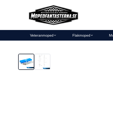
Veteranmoped
Flakmoped
Mo