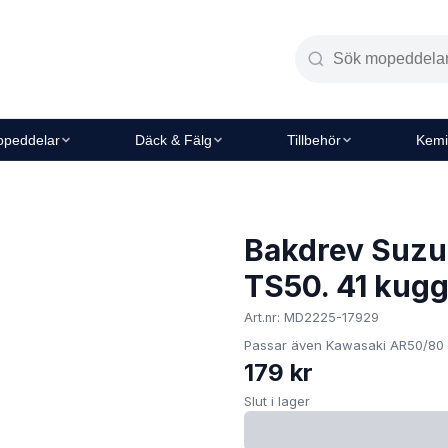
peddelar
Däck & Fälg
Tillbehör
Kemi
Bakdrev Suzu
TS50. 41 kugg
Art.nr: MD2225-17929
Passar även Kawasaki AR50/80
179 kr
Slut i lager