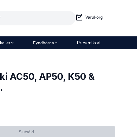
Varukorg
Presentkort
kalier
Fyndhörna
ki AC50, AP50, K50 &
.
Slutsåld