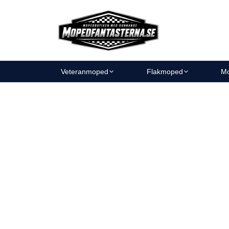
Veteranmoped
Flakmoped
Mo