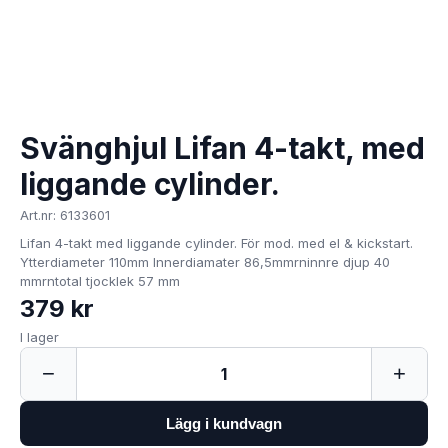
Svänghjul Lifan 4-takt, med
liggande cylinder.
Art.nr: 6133601
Lifan 4-takt med liggande cylinder. För mod. med el & kickstart.
Ytterdiameter 110mm Innerdiamater 86,5mmrninnre djup 40
mmrntotal tjocklek 57 mm
379 kr
I lager
−
+
1
Lägg i kundvagn