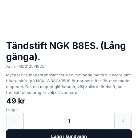
Tändstift NGK B8ES. (Lång
gänga).
Art.nr: MD2125-1025
Mycket bra mopedtändstift för den trimmade motorn. Kallare stift
högre siffra på NGK. W8AC/B5HS är normalstiftet för otrimmade
mopeder. Om din moped glödtänder, välj kallare tändstift, om
tändstiftet sotar igen välj ett varmare.
49 kr
I lager
−
+
1
Lägg i kundvagn