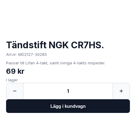
Tändstift NGK CR7HS.
Art.nr: MD2127-30285
Passar till Lifan 4-takt, samt övriga 4-takts mopeder.
69 kr
I lager
−
+
1
Lägg i kundvagn