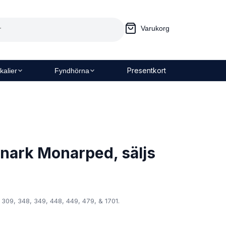
Varukorg
Presentkort
kalier
Fyndhörna
nark Monarped, säljs
309, 348, 349, 448, 449, 479, & 1701.