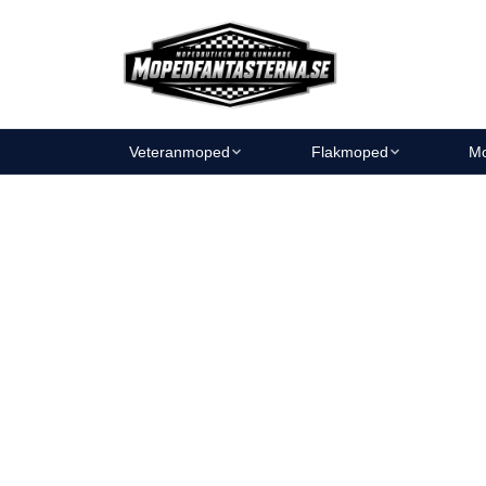
Veteranmoped
Flakmoped
Mo