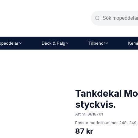
peddelar
Däck & Fälg
Tillbehör
Kemi
Tankdekal Mo
styckvis.
Art.nr: 0818701
Passar modellnummer 248, 249, 
87 kr