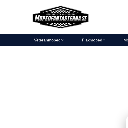
Veteranmoped
Flakmoped
Mo