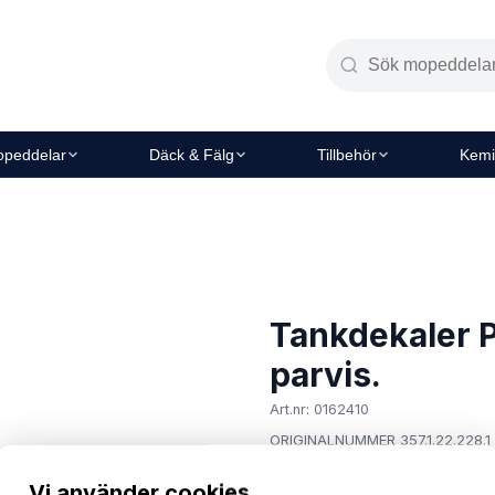
peddelar
Däck & Fälg
Tillbehör
Kemi
Tankdekaler P
parvis.
Art.nr: 0162410
ORIGINALNUMMER 357.1.22.228.1
99 kr
Vi använder cookies