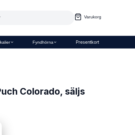
Varukorg
Presentkort
kalier
Fyndhörna
uch Colorado, säljs