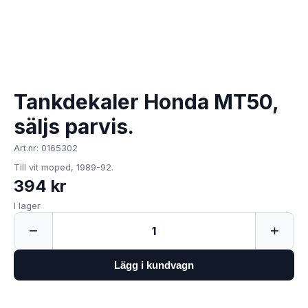
Tankdekaler Honda MT50,
säljs parvis.
Art.nr: 0165302
Till vit moped, 1989-92.
394 kr
I lager
−
+
1
Lägg i kundvagn