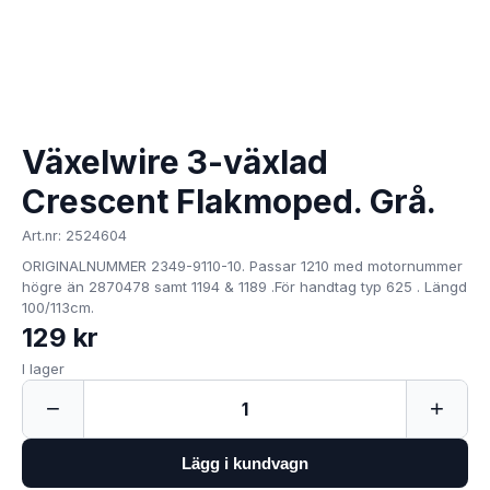
Växelwire 3-växlad
Crescent Flakmoped. Grå.
Art.nr: 2524604
ORIGINALNUMMER 2349-9110-10. Passar 1210 med motornummer
högre än 2870478 samt 1194 & 1189 .För handtag typ 625 . Längd
100/113cm.
129 kr
I lager
−
+
1
Lägg i kundvagn