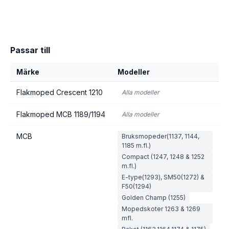
Passar till
Märke
Modeller
Flakmoped Crescent 1210
Alla modeller
Flakmoped MCB 1189/1194
Alla modeller
MCB
Bruksmopeder(1137, 1144,
1185 m.fl.)
Compact (1247, 1248 & 1252
m.fl.)
E-type(1293), SM50(1272) &
F50(1294)
Golden Champ (1255)
Mopedskoter 1263 & 1269
mfl.