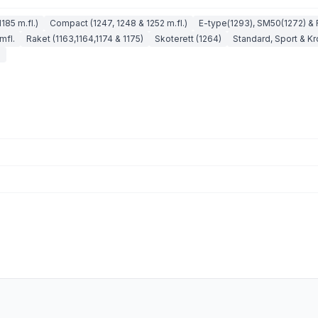
185 m.fl.)
Compact (1247, 1248 & 1252 m.fl.)
E-type(1293), SM50(1272) & 
mfl.
Raket (1163,1164,1174 & 1175)
Skoterett (1264)
Standard, Sport & K
)