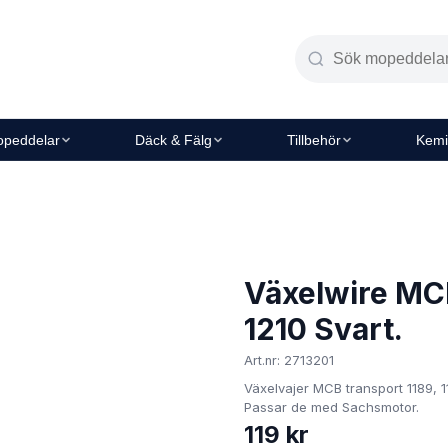
peddelar
Däck & Fälg
Tillbehör
Kemi
Växelwire MCB
1210 Svart.
Art.nr: 2713201
Växelvajer MCB transport 1189,
Passar de med Sachsmotor.
119 kr