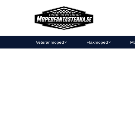
Veteranmoped
Flakmoped
Mo