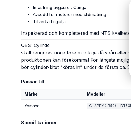
Infästning avgasrör: Gänga
Avsedd för motorer med slidmatning
Tillverkad i gjutjä
Inspekterad och kompletterad med NTS kvalitetsk
OBS: Cylinde
skall rengöras noga före montage då spån eller 
produktionen kan förekomma! För längsta möjliga
bör cylinder-kitet ”köras in” under de första ca. 2
Passar till
Märke
Modeller
Yamaha
CHAPPY (LB50)
DT50
Specifikationer