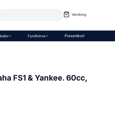
Varukorg
Presentkort
kalier
Fyndhörna
ha FS1 & Yankee. 60cc,