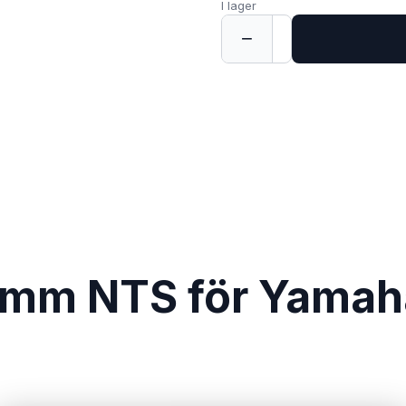
I lager
−
+
1
3mm NTS för Yamah
.