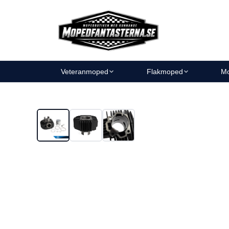
Veteranmoped
Flakmoped
Mo