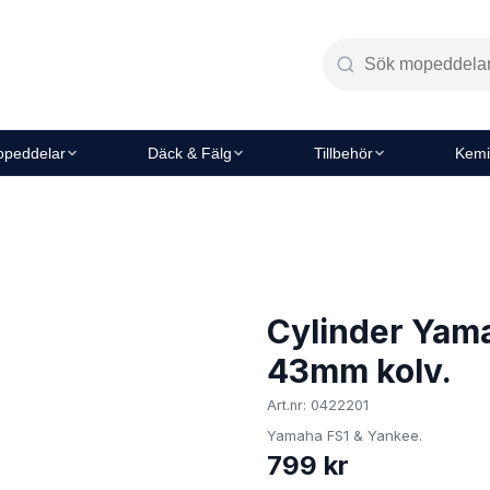
peddelar
Däck & Fälg
Tillbehör
Kemi
Cylinder Yama
43mm kolv.
Art.nr: 0422201
Yamaha FS1 & Yankee.
799 kr