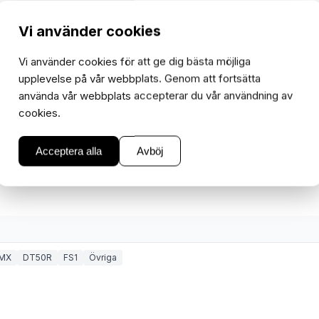
Vi använder cookies
Vi använder cookies för att ge dig bästa möjliga
upplevelse på vår webbplats. Genom att fortsätta
olv i Sverige.
använda vår webbplats accepterar du vår användning av
cookies.
slipdamm från
 hållbarhet och livslängd
Acceptera alla
Avböj
0 milen.
MX
DT50R
FS1
Övriga