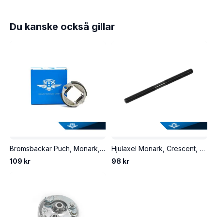
Du kanske också gillar
Bromsbackar Puch, Monark, Crescent m.fl, med 80mm Leleu nav. J1095. 80x19mm.
Hjulaxel Monark, Crescent, Mustang m.fl. Längd 154mm. M11x1,0.
109 kr
98 kr