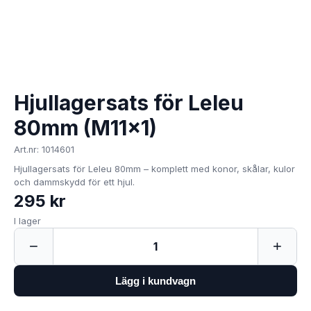
Hjullagersats för Leleu
80mm (M11x1)
Art.nr: 1014601
Hjullagersats för Leleu 80mm – komplett med konor, skålar, kulor
och dammskydd för ett hjul.
295 kr
I lager
−
+
1
Lägg i kundvagn