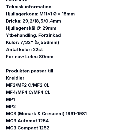
Teknisk information:
Hjullagerkona: M11x1 Ø = 18mm
Bricka: 29,2/18,5/0,4mm
Hjullagerskål Ø: 29mm
Ytbehandling: Förzinkad
Kulor: 7/32" (5,556mm)
Antal kulor: 22st
För nav: Leleu 80mm
Produkten passar till
Kreidler
MF2/MF2 C/MF2 CL
MF4/MF4 C/MF4 CL
MP1
MP2
MCB (Monark & Crescent) 1961-1981
MCB Automat 1254
MCB Compact 1252