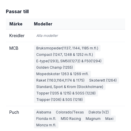
Passar till
Märke
Modeller
Kreidler
Alla modeller
MCB
Bruksmopeder(1137, 1144, 1185 m.fl.)
Compact (1247, 1248 & 1252 m.fl.)
E-type(1293), SM50(1272) & F50(1294)
Golden Champ (1255)
Mopedskoter 1263 & 1269 mfl.
Raket (1163,1164,1174 & 1175)
Skoterett (1264)
Standard, Sport & Krom (Stockholmare)
Topper (1205 & 1215) & 50SS (1228)
Trapper (1206) & 50S (1218)
Puch
Alabama
Colorado/Texas
Dakota (VZ)
Florida m.fl.
M50 Racing
Magnum
Maxi
Monza m.fl.