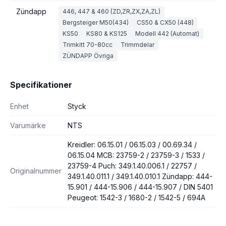
Zündapp
446, 447 & 460 (ZD,ZR,ZX,ZA,ZL)
Bergsteiger M50(434)
CS50 & CX50 (448)
KS50
KS80 & KS125
Modell 442 (Automat)
Trimkitt 70-80cc
Trimmdelar
ZÜNDAPP Övriga
Specifikationer
Enhet
Styck
Varumärke
NTS
Kreidler: 06.15.01 / 06.15.03 / 00.69.34 /
06.15.04 MCB: 23759-2 / 23759-3 / 1533 /
23759-4 Puch: 349.1.40.006.1 / 22757 /
Originalnummer
349.1.40.011.1 / 349.1.40.010.1 Zündapp: 444-
15.901 / 444-15.906 / 444-15.907 / DIN 5401
Peugeot: 1542-3 / 1680-2 / 1542-5 / 694A